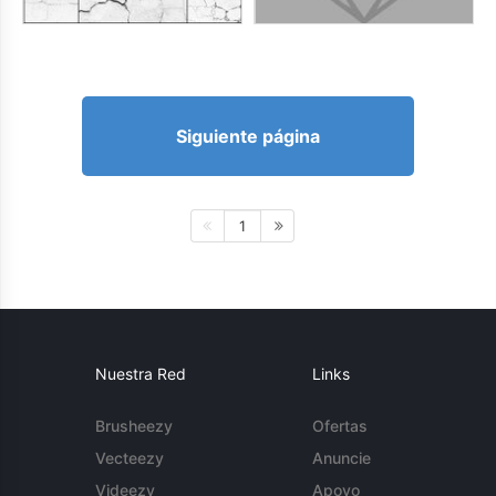
Siguiente página
1
Nuestra Red
Links
Brusheezy
Ofertas
Vecteezy
Anuncie
Videezy
Apoyo