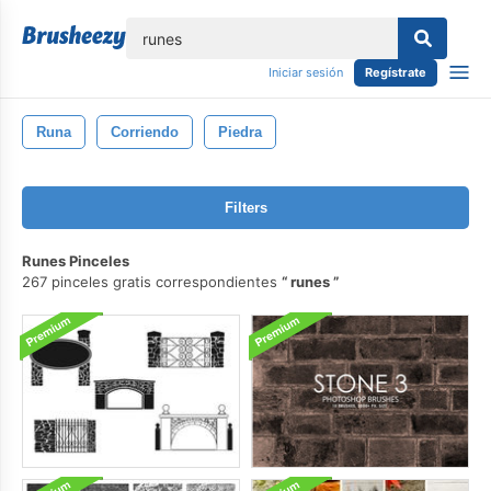
lose
Iniciar sesión
Regístrate
Runa
Corriendo
Piedra
Filters
Runes Pinceles
267 pinceles gratis correspondientes
runes