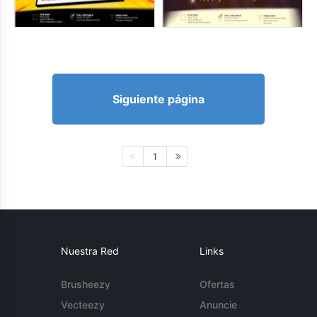
Siguiente página
1
Nuestra Red
Links
Brusheezy
Ofertas
Vecteezy
Anuncie