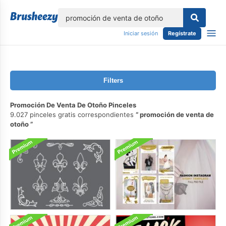
lose
Iniciar sesión
Regístrate
Filters
Promoción De Venta De Otoño Pinceles
9.027 pinceles gratis correspondientes
promoción de venta de
otoño