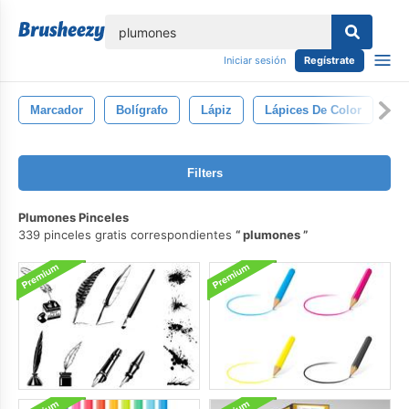
lose
Iniciar sesión
Regístrate
Marcador
Bolígrafo
Lápiz
Lápices De Color
Lí
Filters
Plumones Pinceles
339 pinceles gratis correspondientes
plumones