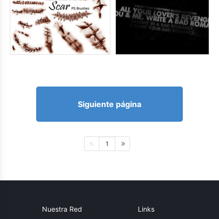
Siguiente página
1
Nuestra Red
Links