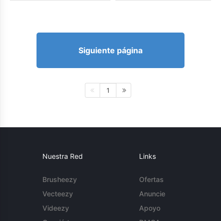
Siguiente página
1
Nuestra Red
Links
Brusheezy
Ofertas
Vecteezy
Anuncie
Videezy
Apoyo