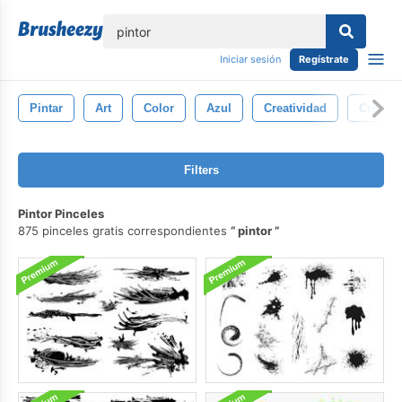
lose
Iniciar sesión
Regístrate
Pintar
Art
Color
Azul
Creatividad
Creativ
Filters
Pintor Pinceles
875 pinceles gratis correspondientes
pintor