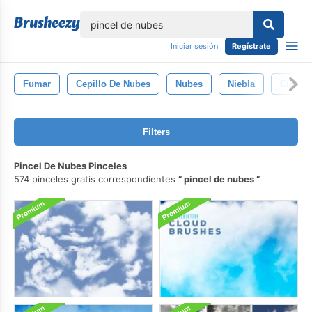
lose
Iniciar sesión
Regístrate
Fumar
Cepillo De Nubes
Nubes
Niebla
Cielo
Filters
Pincel De Nubes Pinceles
574 pinceles gratis correspondientes
pincel de nubes