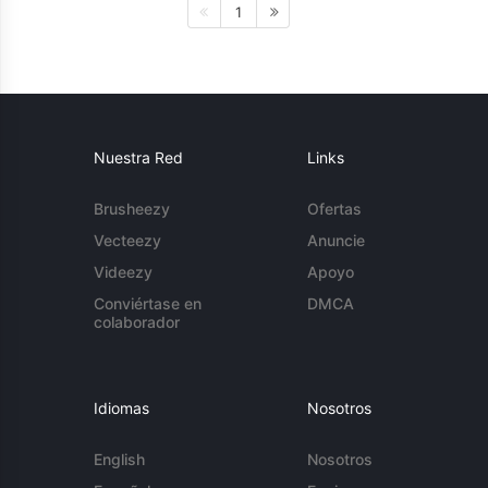
1
Nuestra Red
Links
Brusheezy
Ofertas
Vecteezy
Anuncie
Videezy
Apoyo
Conviértase en
DMCA
colaborador
Idiomas
Nosotros
English
Nosotros