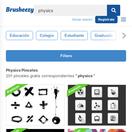
lose
Iniciar sesión
Regístrate
Educación
Colegio
Estudiante
Graduado
Exam
Filters
Physics Pinceles
201 pinceles gratis correspondientes
physics