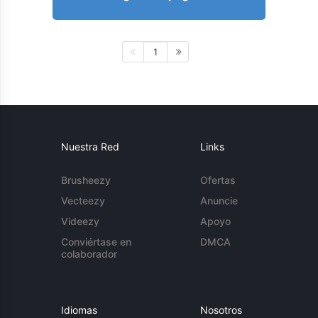
1
Nuestra Red
Links
Brusheezy
Ofertas
Vecteezy
Anuncie
Videezy
Apoyo
Conviértase en
DMCA
colaborador
Idiomas
Nosotros