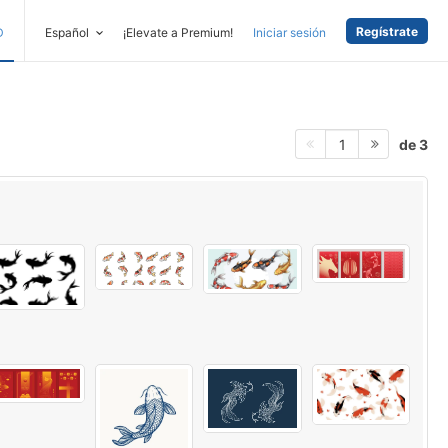
Regístrate
D
Español
¡Elevate a Premium!
Iniciar sesión
de 3
1