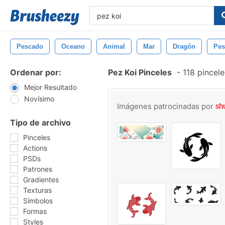
Pescado
Oceano
Animal
Mar
Dragón
Pes
Ordenar por:
Pez Koi Pinceles
-
118 pincele
Mejor Resultado
Novísimo
Imágenes patrocinadas por
Tipo de archivo
Pinceles
Actions
PSDs
Patrones
Gradientes
Texturas
Símbolos
Formas
Styles