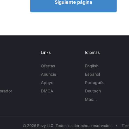
Siguiente página
Links
Idiomas
Ofertas
English
Anuncie
Español
Apoyo
Português
orador
DMCA
Deutsch
Más...
•
© 2026 Eezy LLC. Todos los derechos reservados
Tér