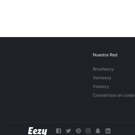
Nuestra Red
Brusheezy
Vecteezy
Videezy
Conviértase en colab