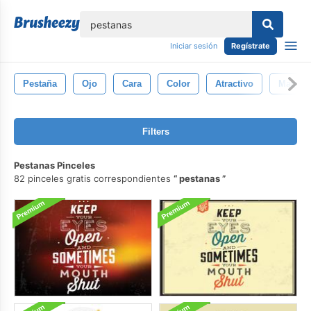
lose
Iniciar sesión
Regístrate
Pestaña
Ojo
Cara
Color
Atractivo
Maquill
Filters
Pestanas Pinceles
82 pinceles gratis correspondientes
pestanas