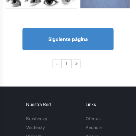
Siguiente página
1
Nuestra Red
Links
Brusheezy
Ofertas
Vecteezy
Anuncie