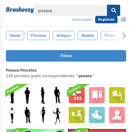
lose
Iniciar sesión
Regístrate
Gente
Persona
Antiguo
Batalla
Poder
Sa
Filters
Pessoa Pinceles
229 pinceles gratis correspondientes
pessoa