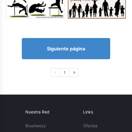
Siguiente página
1
Nuestra Red
Links
Brusheezy
Ofertas