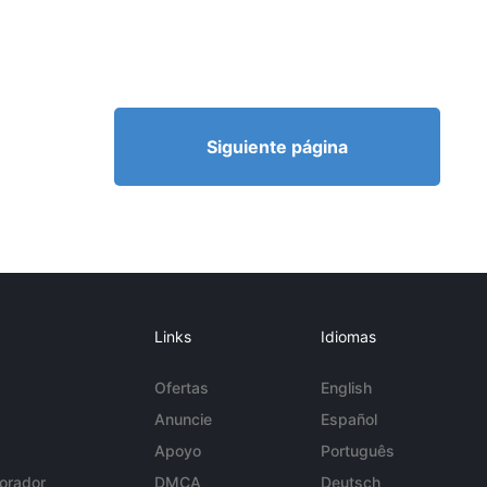
Siguiente página
Links
Idiomas
Ofertas
English
Anuncie
Español
Apoyo
Português
orador
DMCA
Deutsch