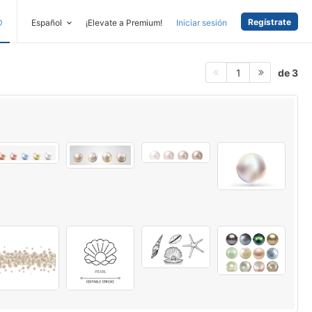
Regístrate
D
Español
¡Elevate a Premium!
Iniciar sesión
de 3
1