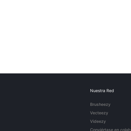
Nuestra Red
Brusheezy
Vecteezy
Videezy
Conviértase en colab