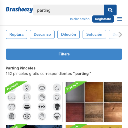
lose
Iniciar sesión
Regístrate
Ruptura
Descanso
Dilución
Solución
Desunió
Filters
Parting Pinceles
152 pinceles gratis correspondientes
parting