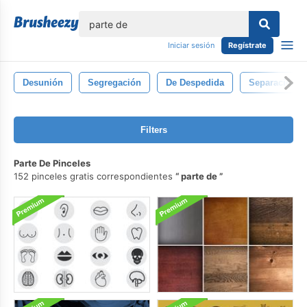
lose
Iniciar sesión
Regístrate
Desunión
Segregación
De Despedida
Separación
Filters
Parte De Pinceles
152 pinceles gratis correspondientes
parte de