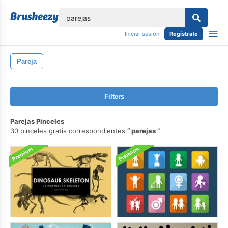
lose
Iniciar sesión
Regístrate
Pareja
Filters
Parejas Pinceles
30 pinceles gratis correspondientes
parejas