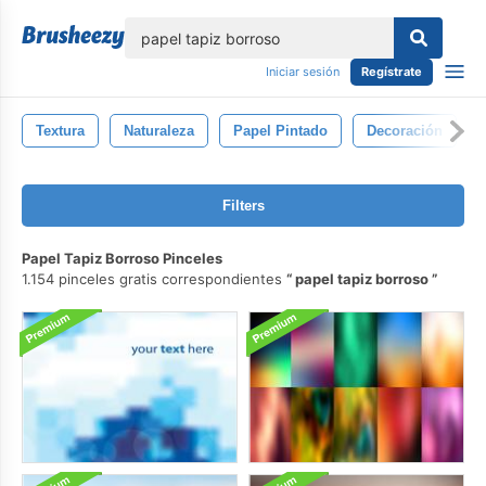
lose
Iniciar sesión
Regístrate
Textura
Naturaleza
Papel Pintado
Decoración
Filters
Papel Tapiz Borroso Pinceles
1.154 pinceles gratis correspondientes
papel tapiz borroso