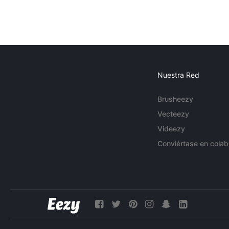
Nuestra Red
Brusheezy
Vecteezy
Videezy
Conviértase en colab