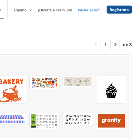
Regístrate
D
Español
¡Elevate a Premium!
Iniciar sesión
de 3
1