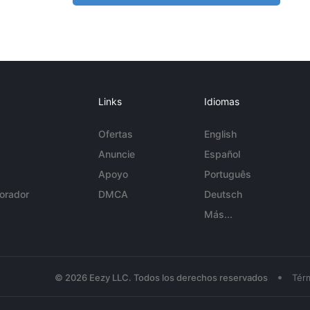
Links
Idiomas
Ofertas
English
Anuncie
Español
Apoyo
Português
orador
DMCA
Deutsch
Más...
•
© 2026 Eezy LLC. Todos los derechos reservados
Tér