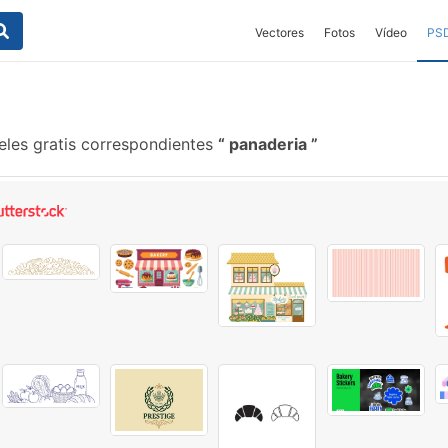
Vectores
Fotos
Vídeo
PS
eles gratis correspondientes
panaderia