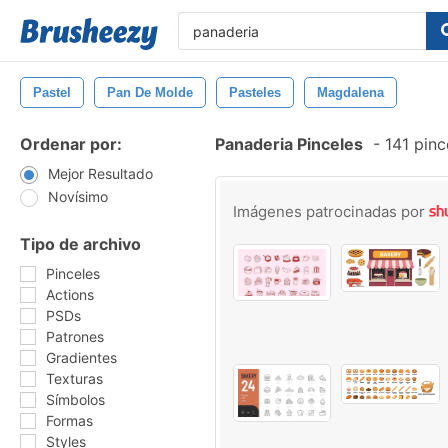
Pastel
Pan De Molde
Pasteles
Magdalena
Ordenar por:
Panaderia Pinceles
-
141 pinc
Mejor Resultado
Novísimo
Imágenes patrocinadas por
Tipo de archivo
Pinceles
Actions
PSDs
Patrones
Gradientes
Texturas
Símbolos
Formas
Styles