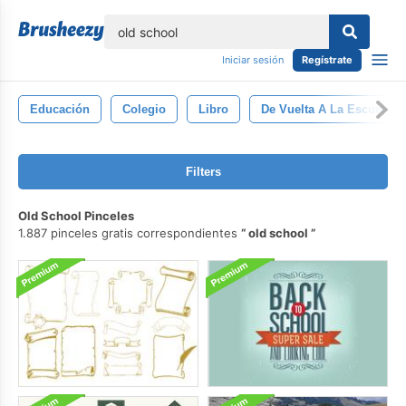
lose
Iniciar sesión
Regístrate
Educación
Colegio
Libro
De Vuelta A La Escuela
Filters
Old School Pinceles
1.887 pinceles gratis correspondientes
old school