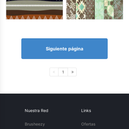
Siguiente página
1
Nuestra Red
Links
Brusheezy
Ofertas