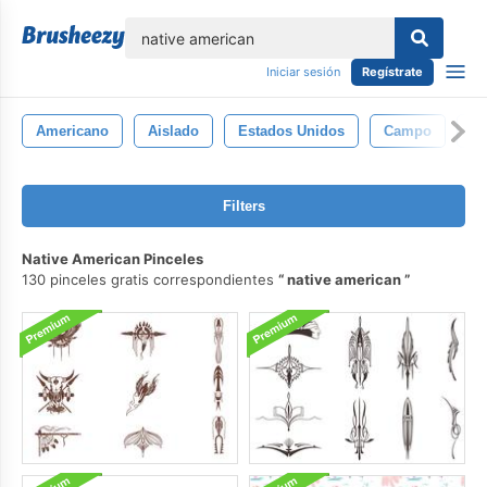
lose
Iniciar sesión
Regístrate
Americano
Aislado
Estados Unidos
Campo
Pe
Filters
Native American Pinceles
130 pinceles gratis correspondientes
native american