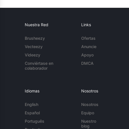
Nuestra Red
Links
Brusheezy
Ofertas
Vecteezy
Anuncie
Videezy
Apoyo
Conviértase en
DMCA
colaborador
Idiomas
Nosotros
English
Nosotros
Español
Equipo
Português
Nuestro
blog