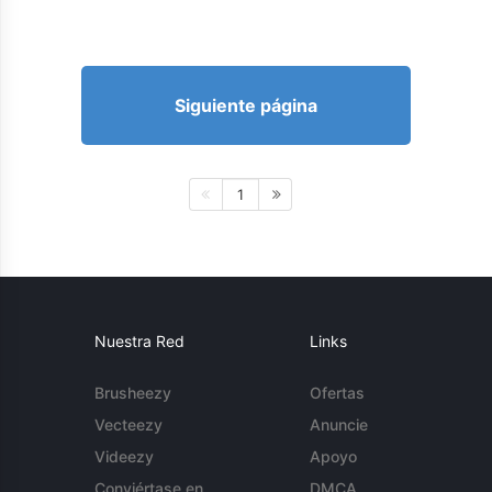
Siguiente página
1
Nuestra Red
Links
Brusheezy
Ofertas
Vecteezy
Anuncie
Videezy
Apoyo
Conviértase en
DMCA