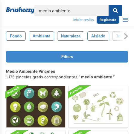
lose
Iniciar sesión
Regístrate
Fondo
Ambiente
Naturaleza
Aislado
3d
I
Filters
Medio Ambiente Pinceles
1.175 pinceles gratis correspondientes
medio ambiente