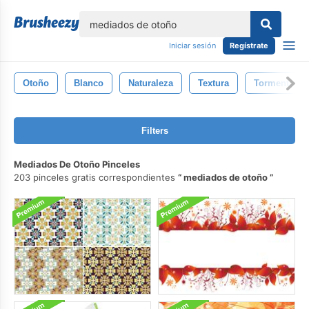
lose
Iniciar sesión
Regístrate
Otoño
Blanco
Naturaleza
Textura
Tormenta
Filters
Mediados De Otoño Pinceles
203 pinceles gratis correspondientes
mediados de otoño