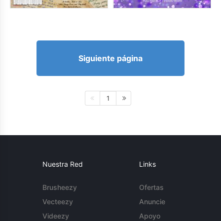
Siguiente página
1
Nuestra Red
Links
Brusheezy
Ofertas
Vecteezy
Anuncie
Videezy
Apoyo