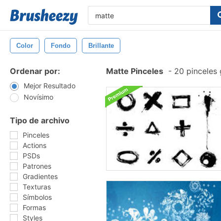
Color
Fondo
Brillante
Ordenar por:
Matte Pinceles
-
20 pinceles 
Mejor Resultado
Novísimo
Tipo de archivo
Pinceles
Actions
PSDs
Patrones
Gradientes
Texturas
Símbolos
Formas
Styles