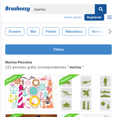
lose
Iniciar sesión
Regístrate
Oceano
Mar
Fondo
Naturaleza
Marina
An
Filters
Marino Pinceles
222 pinceles gratis correspondientes
marino