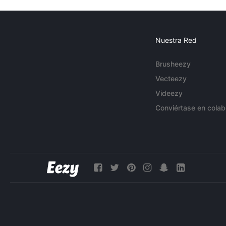
Nuestra Red
Brusheezy
Vecteezy
Videezy
Conviértase en colab