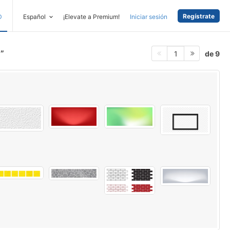
Regístrate
D
Español
¡Elevate a Premium!
Iniciar sesión
d
de 9
1