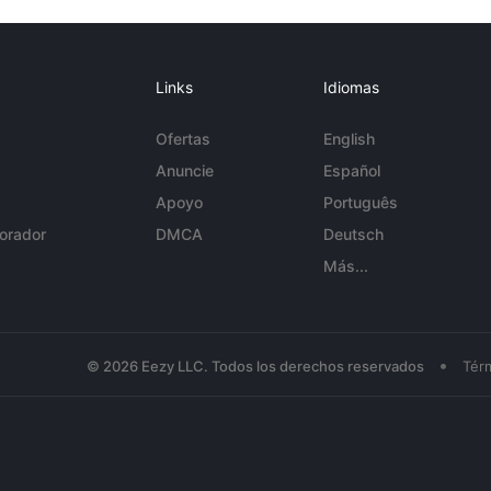
Links
Idiomas
Ofertas
English
Anuncie
Español
Apoyo
Português
orador
DMCA
Deutsch
Más...
•
© 2026 Eezy LLC. Todos los derechos reservados
Tér