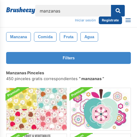
lose
Iniciar sesión
Regístrate
Manzana
Comida
Fruta
Agua
Filters
Manzanas Pinceles
450 pinceles gratis correspondientes
manzanas