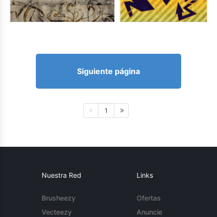
Siguiente página
1
Nuestra Red
Links
Brusheezy
Ofertas
Vecteezy
Anuncie