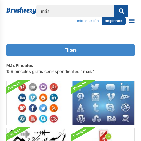
lose
Iniciar sesión
Regístrate
Filters
Más Pinceles
159 pinceles gratis correspondientes
más