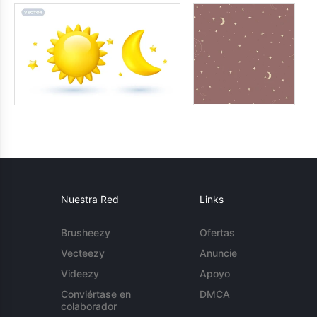
Nuestra Red
Links
Brusheezy
Ofertas
Vecteezy
Anuncie
Videezy
Apoyo
Conviértase en
DMCA
colaborador