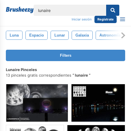
lose
Iniciar sesión
Regístrate
Luna
Espacio
Lunar
Galaxia
Astronomía
Filters
Lunaire Pinceles
13 pinceles gratis correspondientes
lunaire