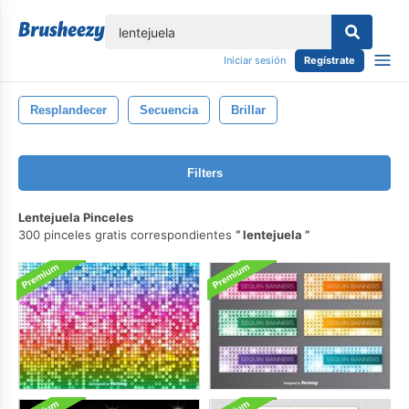
lose
Iniciar sesión
Regístrate
Resplandecer
Secuencia
Brillar
Filters
Lentejuela Pinceles
300 pinceles gratis correspondientes
lentejuela