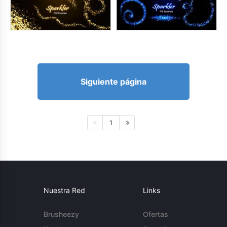
Siguiente página
1
Nuestra Red
Links
Brusheezy
Ofertas