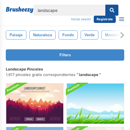
lose
Iniciar sesión
Regístrate
Paisaje
Naturaleza
Fondo
Verde
Montaña
Filters
Landscape Pinceles
1.617 pinceles gratis correspondientes
landscape