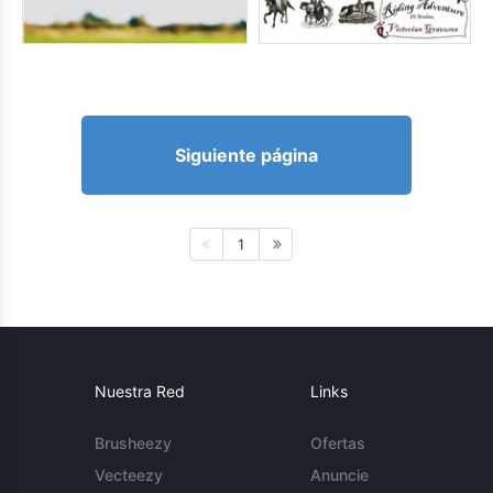
Siguiente página
1
Nuestra Red
Links
Brusheezy
Ofertas
Vecteezy
Anuncie