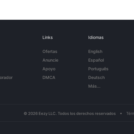
Links
Idiomas
Ofertas
English
Anuncie
Español
Apoyo
Português
orador
DMCA
Deutsch
Más...
•
© 2026 Eezy LLC. Todos los derechos reservados
Tér