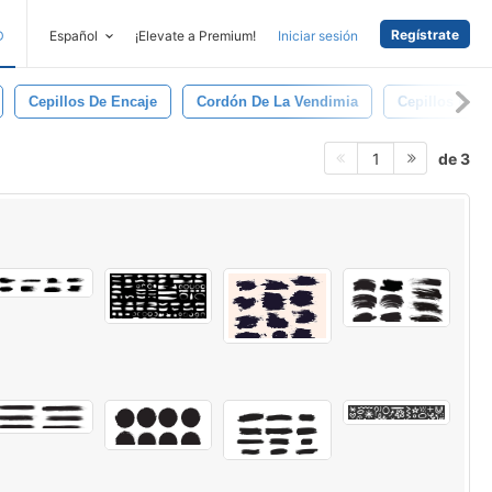
Regístrate
D
Español
¡Elevate a Premium!
Iniciar sesión
Cepillos De Encaje
Cordón De La Vendimia
Cepillos De 
de 3
1