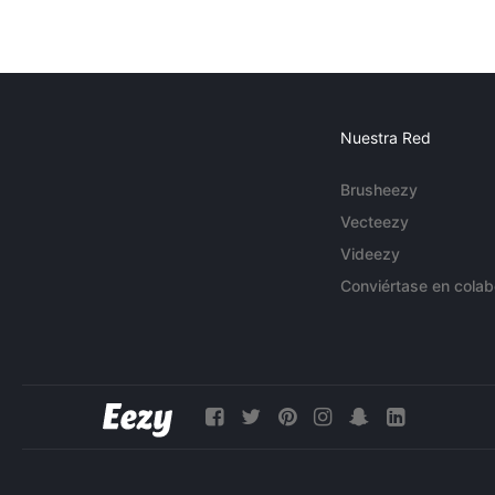
Nuestra Red
Brusheezy
Vecteezy
Videezy
Conviértase en colab