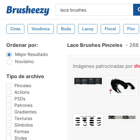
Cinta
Vendimia
Boda
Lacey
Floral
Flor
Ordenar por:
Lace Brushes Pinceles
-
266 
Mejor Resultado
Novísimo
Imágenes patrocinadas por
Tipo de archivo
Pinceles
Actions
PSDs
Patrones
Gradientes
Texturas
Símbolos
Formas
Styles