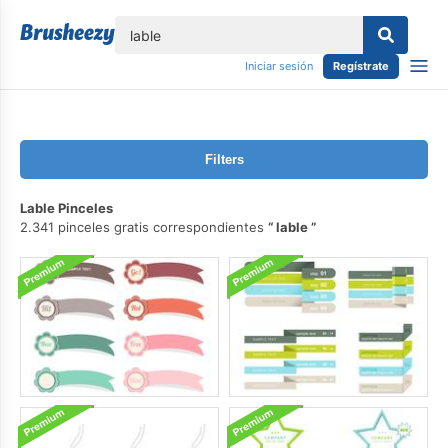
lose
Iniciar sesión
Regístrate
Filters
Lable Pinceles
2.341 pinceles gratis correspondientes
lable