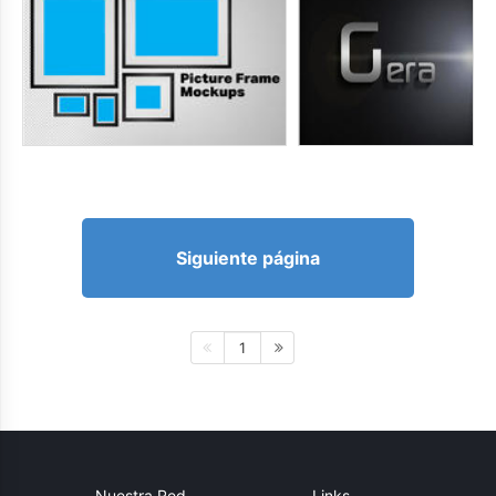
Siguiente página
1
Nuestra Red
Links