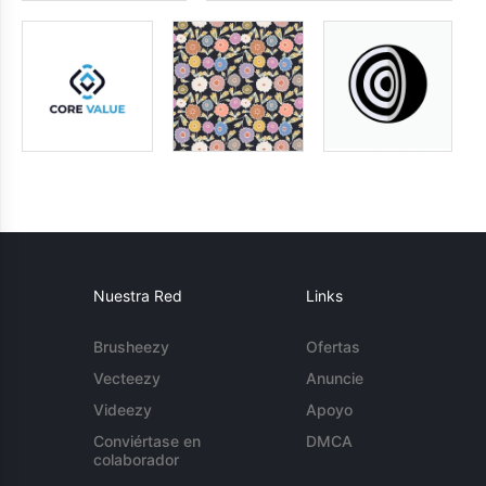
Nuestra Red
Links
Brusheezy
Ofertas
Vecteezy
Anuncie
Videezy
Apoyo
Conviértase en
DMCA
colaborador