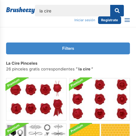
lose
Iniciar sesión
Regístrate
Filters
La Cire Pinceles
26 pinceles gratis correspondientes
la cire