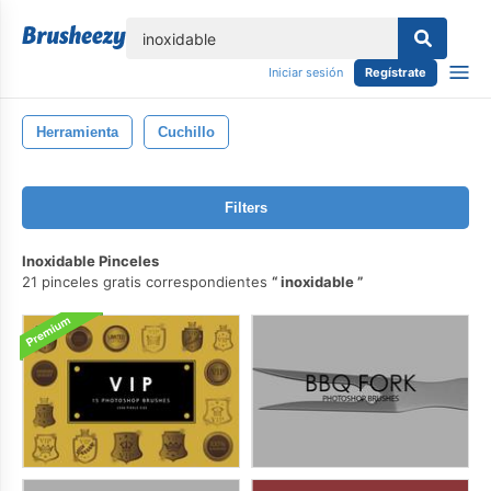
lose
Iniciar sesión
Regístrate
Herramienta
Cuchillo
Filters
Inoxidable Pinceles
21 pinceles gratis correspondientes
inoxidable