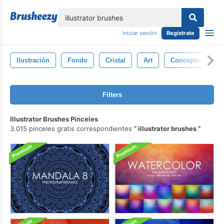
lose
Iniciar sesión
Regístrate
Ilustración
Fondo
Cristal
Art
Concepto
D
Filters
Illustrator Brushes Pinceles
3.015 pinceles gratis correspondientes
illustrator brushes