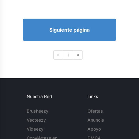
Siguiente página
1
Nuestra Red
Links
Brusheezy
Ofertas
Vecteezy
Anuncie
Videezy
Apoyo
Conviértase en
DMCA