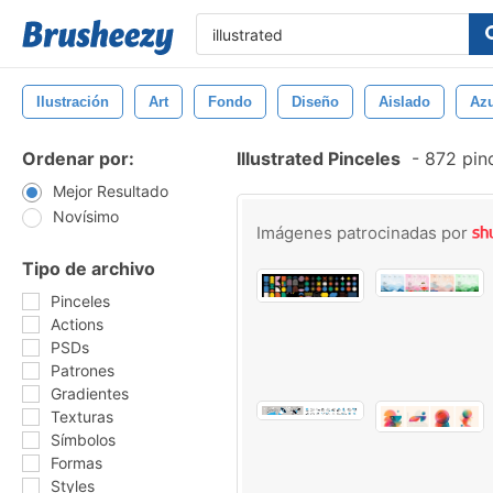
Ilustración
Art
Fondo
Diseño
Aislado
Azu
Ordenar por:
Illustrated Pinceles
-
872 pinc
Mejor Resultado
Novísimo
Imágenes patrocinadas por
Tipo de archivo
Pinceles
Actions
PSDs
Patrones
Gradientes
Texturas
Símbolos
Formas
Styles