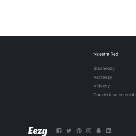
Nuestra Red
Brusheezy
Vecteezy
Videezy
Conviértase en colab