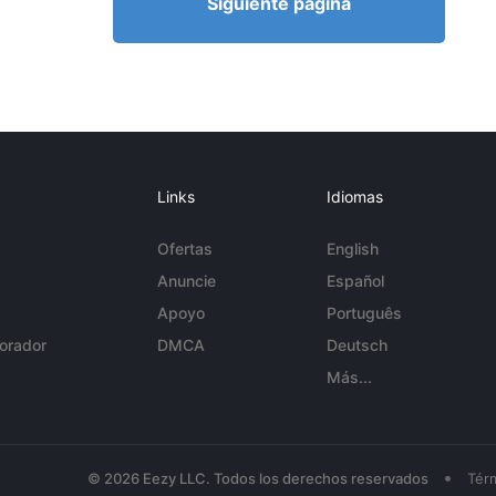
Siguiente página
Links
Idiomas
Ofertas
English
Anuncie
Español
Apoyo
Português
orador
DMCA
Deutsch
Más...
•
© 2026 Eezy LLC. Todos los derechos reservados
Tér