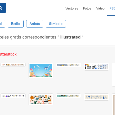
Vectores
Fotos
Vídeo
PS
l
Estilo
Artista
Símbolo
eles gratis correspondientes
illustrated