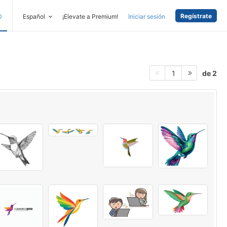
Regístrate
D
Español
¡Elevate a Premium!
Iniciar sesión
de 2
1