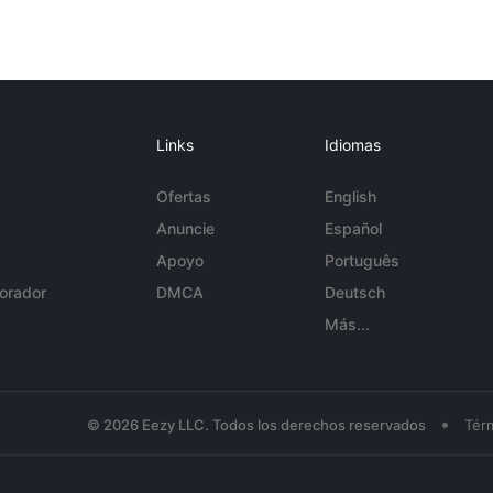
Links
Idiomas
Ofertas
English
Anuncie
Español
Apoyo
Português
orador
DMCA
Deutsch
Más...
•
© 2026 Eezy LLC. Todos los derechos reservados
Tér