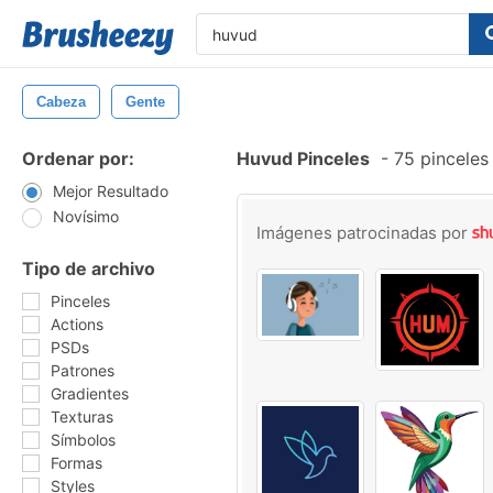
Cabeza
Gente
Ordenar por:
Huvud Pinceles
-
75 pinceles
Mejor Resultado
Novísimo
Imágenes patrocinadas por
Tipo de archivo
Pinceles
Actions
PSDs
Patrones
Gradientes
Texturas
Símbolos
Formas
Styles