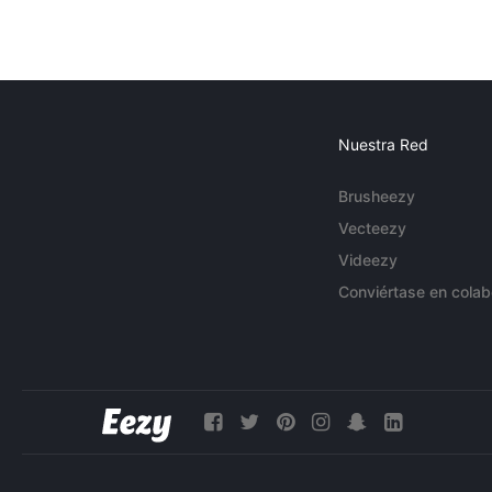
Nuestra Red
Brusheezy
Vecteezy
Videezy
Conviértase en colab