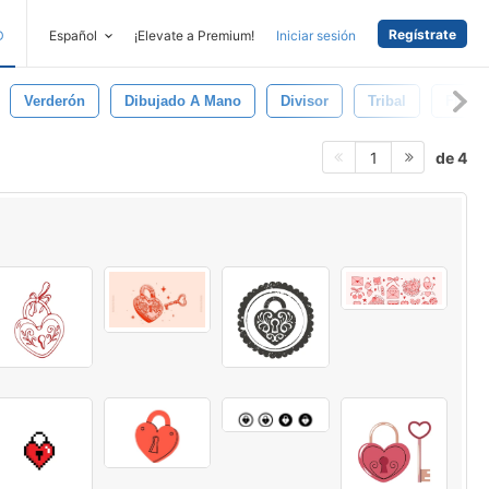
Regístrate
D
Español
¡Elevate a Premium!
Iniciar sesión
Verderón
Dibujado A Mano
Divisor
Tribal
Flech
de 4
1