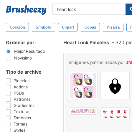
Corazón
Símbolo
Clipart
Copas
Pizarra
Ordenar por:
Heart Lock Pinceles
-
320 pin
Mejor Resultado
Novísimo
Imágenes patrocinadas por
Tipo de archivo
Pinceles
Actions
PSDs
Patrones
Gradientes
Texturas
Símbolos
Formas
Styles