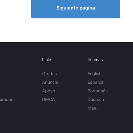
Siguiente página
Links
Idiomas
Ofertas
English
Anuncie
Español
Apoyo
Português
orador
DMCA
Deutsch
Más...