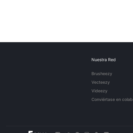
Nuestra Red
Brusheezy
Vecteezy
Videezy
Conviértase en colab