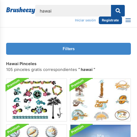
lose
Iniciar sesión
Regístrate
Filters
Hawai Pinceles
105 pinceles gratis correspondientes
hawai