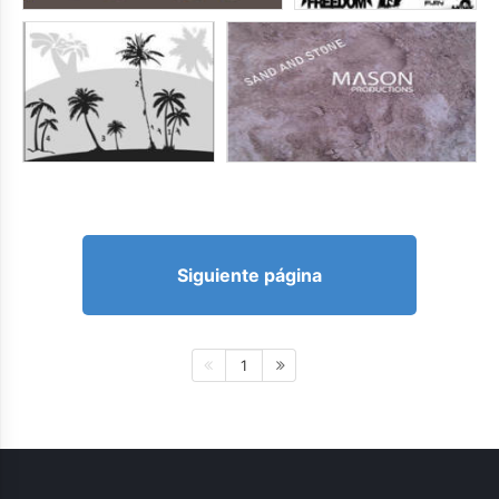
Siguiente página
1