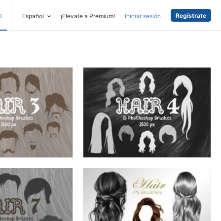
Regístrate
D
Español
¡Elevate a Premium!
Iniciar sesión