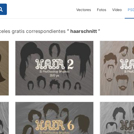
Vectores
Fotos
Vídeo
PS
celes gratis correspondientes
haarschnitt