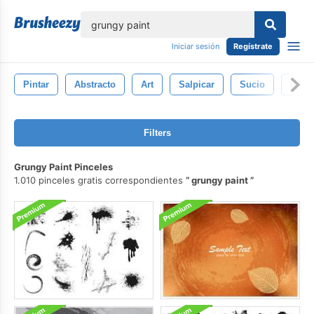
lose
Iniciar sesión
Regístrate
Pintar
Abstracto
Art
Salpicar
Sucio
Gráfi
Filters
Grungy Paint Pinceles
1.010 pinceles gratis correspondientes
grungy paint