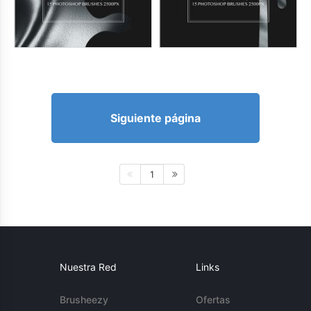
Siguiente página
1
Nuestra Red
Links
Brusheezy
Ofertas