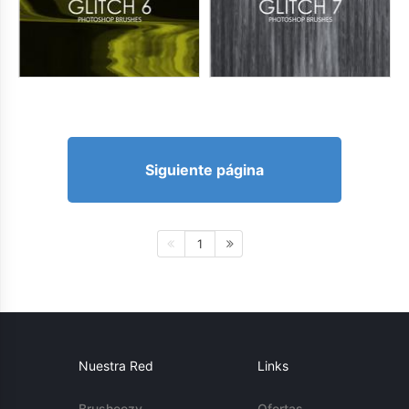
Siguiente página
1
Nuestra Red
Links
Brusheezy
Ofertas