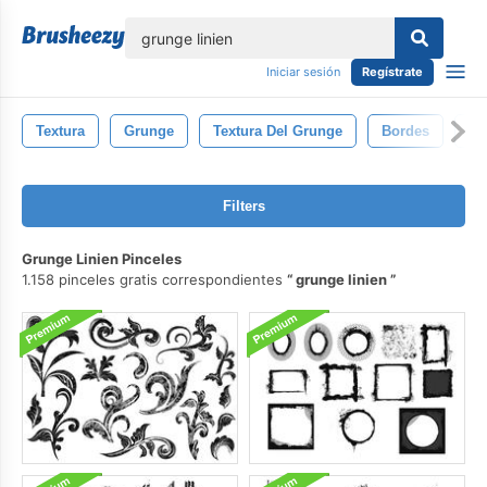
lose
Iniciar sesión
Regístrate
Textura
Grunge
Textura Del Grunge
Bordes
Ve
Filters
Grunge Linien Pinceles
1.158 pinceles gratis correspondientes
grunge linien