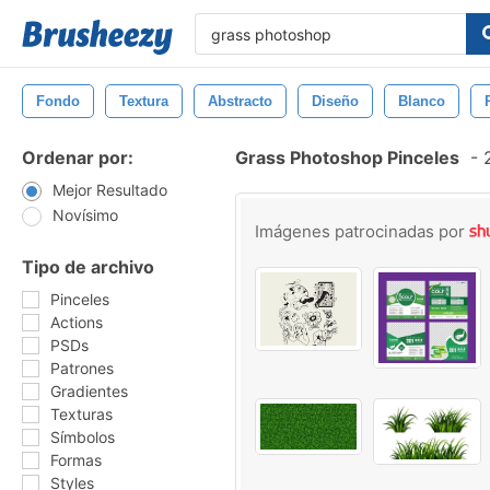
Fondo
Textura
Abstracto
Diseño
Blanco
Ordenar por:
Grass Photoshop Pinceles
-
2
Mejor Resultado
Novísimo
Imágenes patrocinadas por
Tipo de archivo
Pinceles
Actions
PSDs
Patrones
Gradientes
Texturas
Símbolos
Formas
Styles