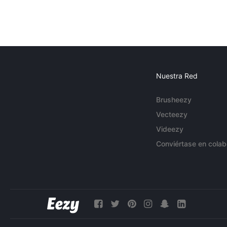
Nuestra Red
Brusheezy
Vecteezy
Videezy
Conviértase en colab