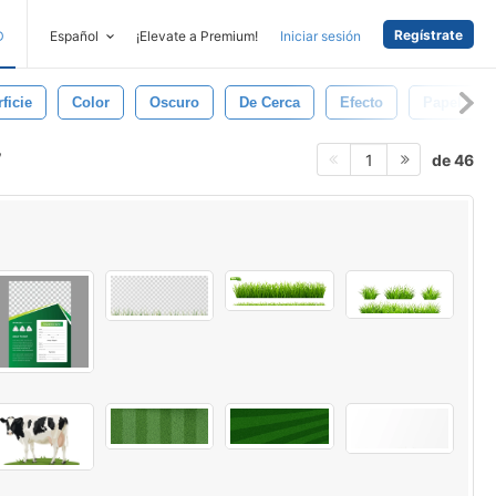
Regístrate
D
Español
¡Elevate a Premium!
Iniciar sesión
ficie
Color
Oscuro
De Cerca
Efecto
Papel Pin
de 46
1