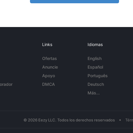
Links
Idiomas
Ofertas
English
Anuncie
Español
Apoyo
Português
orador
DMCA
Deutsch
Más...
•
© 2026 Eezy LLC. Todos los derechos reservados
Tér