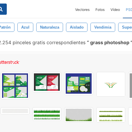
Vectores
Fotos
Vídeo
PS
Patrón
Azul
Naturaleza
Aislado
Vendimia
Super
.254 pinceles gratis correspondientes
grass photoshop