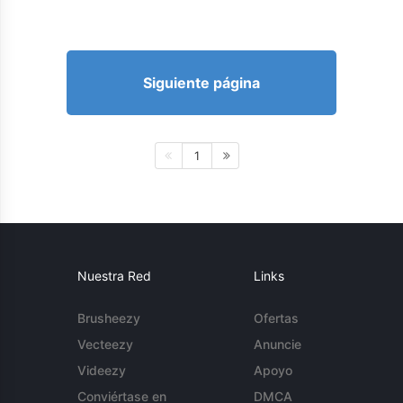
Siguiente página
1
Nuestra Red
Links
Brusheezy
Ofertas
Vecteezy
Anuncie
Videezy
Apoyo
Conviértase en
DMCA