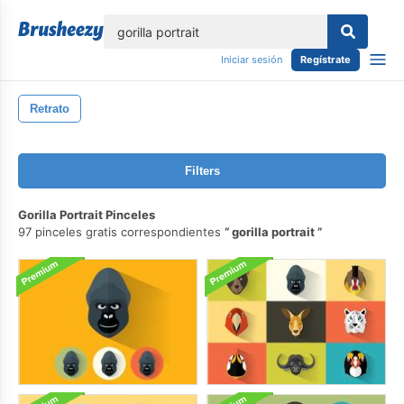
lose
Iniciar sesión
Regístrate
Retrato
Filters
Gorilla Portrait Pinceles
97 pinceles gratis correspondientes
gorilla portrait