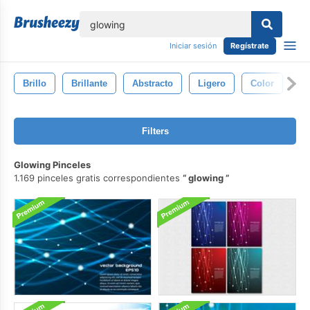
lose
Iniciar sesión
Regístrate
Brillo
Brillante
Abstracto
Ligero
Color
Ef
Filters
Glowing Pinceles
1.169 pinceles gratis correspondientes
glowing