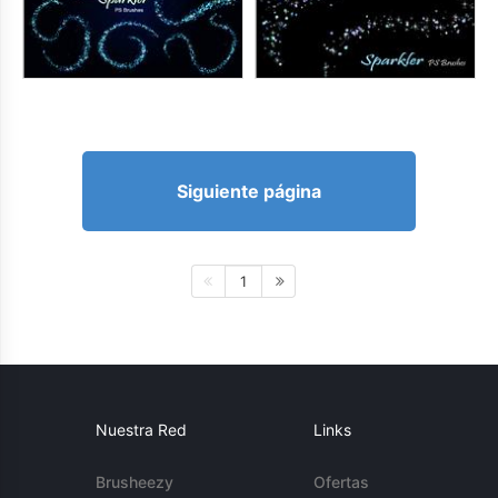
Siguiente página
1
Nuestra Red
Links
Brusheezy
Ofertas