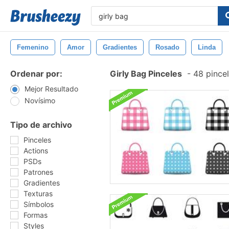
Femenino
Amor
Gradientes
Rosado
Linda
Ordenar por:
Girly Bag Pinceles
-
48 pincel
Mejor Resultado
Novísimo
Tipo de archivo
Pinceles
Actions
PSDs
Patrones
Gradientes
Texturas
Símbolos
Formas
Styles