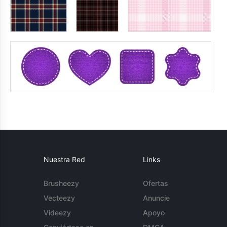
Nuestra Red
Links
Brusheezy
Ofertas
Vecteezy
Anuncie
Videezy
Apoyo