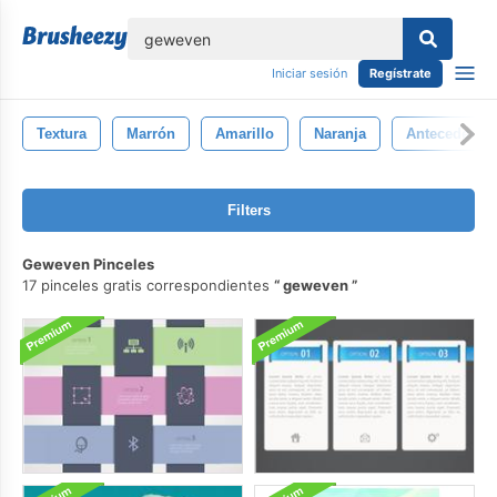
lose
Iniciar sesión
Regístrate
Textura
Marrón
Amarillo
Naranja
Antecedente
Filters
Geweven Pinceles
17 pinceles gratis correspondientes
geweven