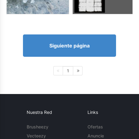
Siguiente página
1
Nuestra Red
Links
Brusheezy
Ofertas
Vecteezy
Anuncie