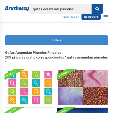
lose
Iniciar sesión
Regístrate
Filters
Gafas Acumulan Pinceles Pinceles
209 pinceles gratis correspondientes
gafas acumulan pinceles