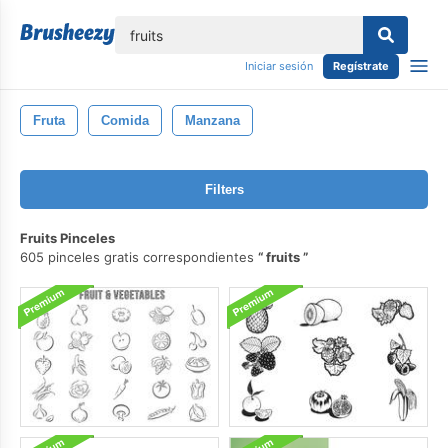
lose
Iniciar sesión
Regístrate
Fruta
Comida
Manzana
Filters
Fruits Pinceles
605 pinceles gratis correspondientes
fruits