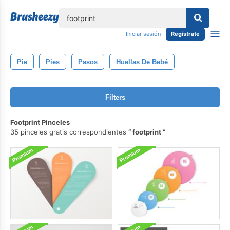
lose
Iniciar sesión
Regístrate
Pie
Pies
Pasos
Huellas De Bebé
Filters
Footprint Pinceles
35 pinceles gratis correspondientes
footprint