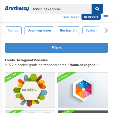
lose
Iniciar sesión
Regístrate
Fondo
Desintegración
Ilustración
Textura
Cris
Filters
Fondo Hexagonal Pinceles
2.772 pinceles gratis correspondientes
fondo hexagonal