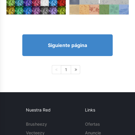
Siguiente página
1
Nuestra Red
Links
Brusheezy
Ofertas
Vecteezy
Anuncie