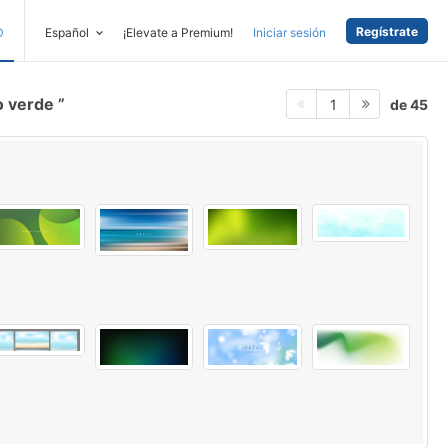
Regístrate
D
Español
¡Elevate a Premium!
Iniciar sesión
o verde
de 45
1