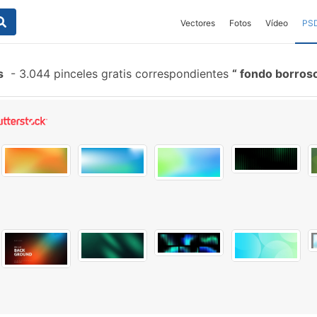
Vectores
Fotos
Vídeo
PS
s
-
3.044 pinceles gratis correspondientes
fondo borros