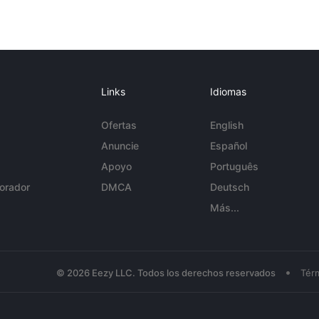
Links
Idiomas
Ofertas
English
Anuncie
Español
Apoyo
Português
orador
DMCA
Deutsch
Más...
•
© 2026 Eezy LLC. Todos los derechos reservados
Tér