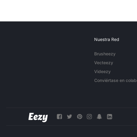
Nuestra Red
Brusheezy
Vecteezy
Videezy
Conviértase en colab